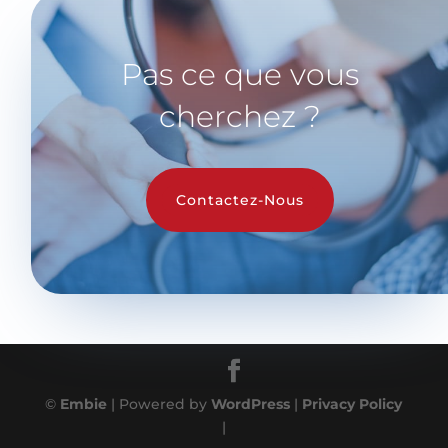
Pas ce que vous
cherchez ?
Contactez-Nous
©
Embie
| Powered by
WordPress
|
Privacy Policy
|