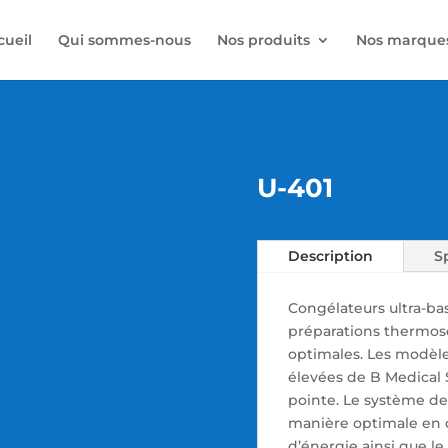
cueil
Qui sommes-nous
Nos produits
Nos marque
U-401
Description
S
Congélateurs ultra-ba
préparations thermos
optimales. Les modèles
élevées de B Medical
pointe. Le système de
manière optimale en 
d’énergie ainsi que l