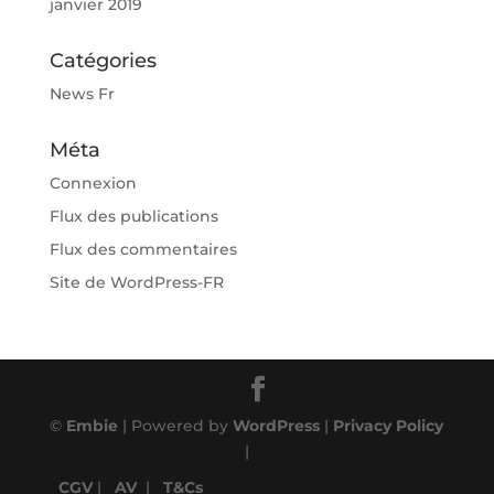
janvier 2019
Catégories
News Fr
Méta
Connexion
Flux des publications
Flux des commentaires
Site de WordPress-FR
©
Embie
| Powered by
WordPress
|
Privacy Policy
|
CGV
|
AV
|
T&Cs