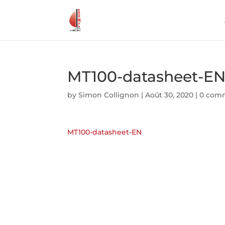
MT100-datasheet-E
by
Simon Collignon
|
Août 30, 2020
|
0 com
MT100-datasheet-EN